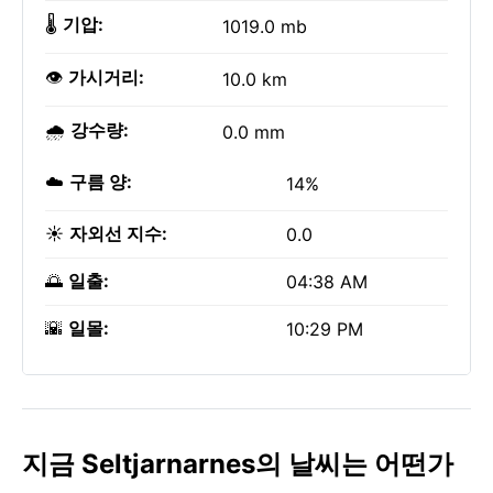
🌡️
기압:
1019.0 mb
👁️
가시거리:
10.0 km
🌧️
강수량:
0.0 mm
☁️
구름 양:
14%
☀️
자외선 지수:
0.0
🌅
일출:
04:38 AM
🌇
일몰:
10:29 PM
지금 Seltjarnarnes의 날씨는 어떤가