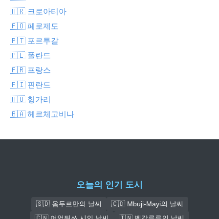
🇭🇷 크로아티아
🇫🇴 페로제도
🇵🇹 포르투갈
🇵🇱 폴란드
🇫🇷 프랑스
🇫🇮 핀란드
🇭🇺 헝가리
🇧🇦 헤르체고비나
오늘의 인기 도시
🇸🇩 옴두르만의 날씨
🇨🇩 Mbuji-Mayi의 날씨
🇨🇳 어얼둬쓰 시의 날씨
🇮🇳 벵갈루루의 날씨