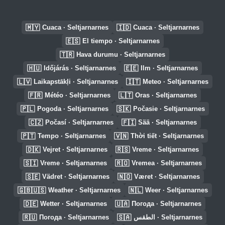
🇲🇾
🇮🇩
Cuaca · Seltjarnarnes
Cuaca · Seltjarnarnes
🇪🇸
El tiempo · Seltjarnarnes
🇹🇷
Hava durumu · Seltjarnarnes
🇭🇺
🇪🇪
Időjárás · Seltjarnarnes
Ilm · Seltjarnarnes
🇱🇻
🇮🇹
Laikapstākļi · Seltjarnarnes
Meteo · Seltjarnarnes
🇫🇷
🇱🇹
Météo · Seltjarnarnes
Oras · Seltjarnarnes
🇵🇱
🇸🇰
Pogoda · Seltjarnarnes
Počasie · Seltjarnarnes
🇨🇿
🇫🇮
Počasí · Seltjarnarnes
Sää · Seltjarnarnes
🇵🇹
🇻🇳
Tempo · Seltjarnarnes
Thời tiết · Seltjarnarnes
🇩🇰
🇷🇸
Vejret · Seltjarnarnes
Vreme · Seltjarnarnes
🇸🇮
🇷🇴
Vreme · Seltjarnarnes
Vremea · Seltjarnarnes
🇸🇪
🇳🇴
Vädret · Seltjarnarnes
Været · Seltjarnarnes
🇬🇧🇺🇸
🇳🇱
Weather · Seltjarnarnes
Weer · Seltjarnarnes
🇩🇪
🇺🇦
Wetter · Seltjarnarnes
Погода · Seltjarnarnes
🇷🇺
🇸🇦
Погода · Seltjarnarnes
الطقس · Seltjarnarnes