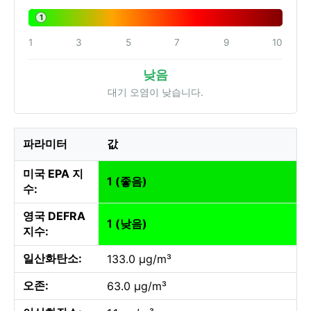
1
1
3
5
7
9
10
낮음
대기 오염이 낮습니다.
파라미터
값
미국 EPA 지
1 (좋음)
수:
영국 DEFRA
1 (낮음)
지수:
일산화탄소:
133.0 µg/m³
오존:
63.0 µg/m³