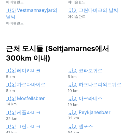
아이슬란드
아이슬란드
🇮🇸 Vestmannaeyjar의
🇮🇸 그린다비크의 날씨
날씨
아이슬란드
아이슬란드
근처 도시들 (Seltjarnarnes에서
300km 이내)
🇮🇸 레이캬비크
🇮🇸 코파보귀르
5 km
6 km
🇮🇸 가르다바이르
🇮🇸 하프나르피외르뒤르
8 km
10 km
🇮🇸 Mosfellsbær
🇮🇸 아크라네스
14 km
19 km
🇮🇸 케플라비크
🇮🇸 Reykjanesbær
32 km
32 km
🇮🇸 그린다비크
🇮🇸 셀포스
41 km
54 km