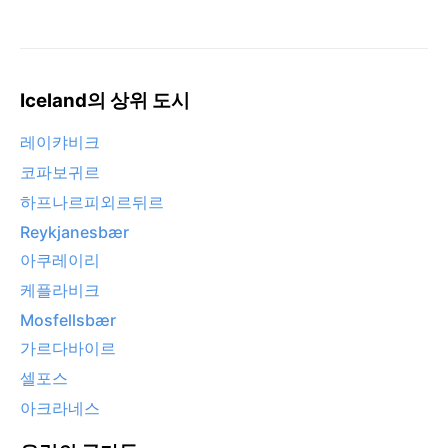
Iceland의 상위 도시
레이캬비크
코파보귀르
하프나르피외르뒤르
Reykjanesbær
아쿠레이리
케플라비크
Mosfellsbær
가르다바이르
셀포스
아크라네스