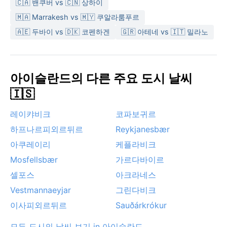
🇨🇦 밴쿠버 vs 🇨🇳 상하이
🇲🇦 Marrakesh vs 🇲🇾 쿠알라룸푸르
🇦🇪 두바이 vs 🇩🇰 코펜하겐
🇬🇷 아테네 vs 🇮🇹 밀라노
아이슬란드의 다른 주요 도시 날씨
🇮🇸
레이캬비크
코파보귀르
하프나르피외르뒤르
Reykjanesbær
아쿠레이리
케플라비크
Mosfellsbær
가르다바이르
셀포스
아크라네스
Vestmannaeyjar
그린다비크
이사피외르뒤르
Sauðárkrókur
모든 도시의 날씨 보기 in 아이슬란드