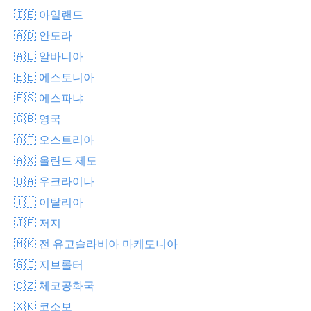
🇮🇪 아일랜드
🇦🇩 안도라
🇦🇱 알바니아
🇪🇪 에스토니아
🇪🇸 에스파냐
🇬🇧 영국
🇦🇹 오스트리아
🇦🇽 올란드 제도
🇺🇦 우크라이나
🇮🇹 이탈리아
🇯🇪 저지
🇲🇰 전 유고슬라비아 마케도니아
🇬🇮 지브롤터
🇨🇿 체코공화국
🇽🇰 코소보