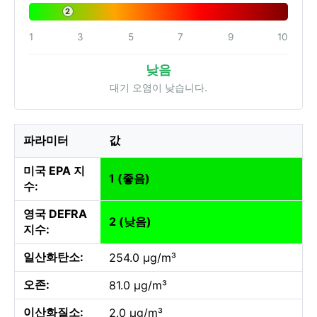
2
1
3
5
7
9
10
낮음
대기 오염이 낮습니다.
파라미터
값
미국 EPA 지
1 (좋음)
수:
영국 DEFRA
2 (낮음)
지수:
일산화탄소:
254.0 µg/m³
오존:
81.0 µg/m³
이산화질소:
2.0 µg/m³