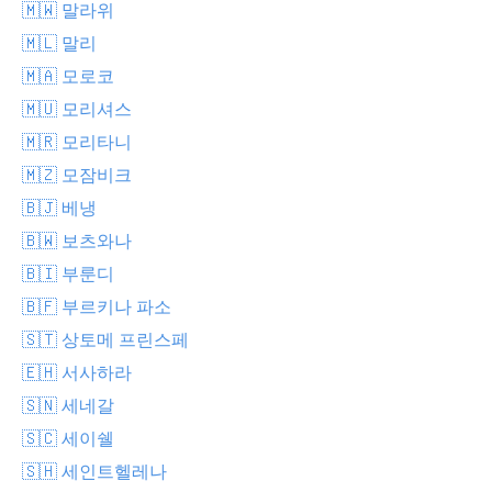
🇲🇼 말라위
🇲🇱 말리
🇲🇦 모로코
🇲🇺 모리셔스
🇲🇷 모리타니
🇲🇿 모잠비크
🇧🇯 베냉
🇧🇼 보츠와나
🇧🇮 부룬디
🇧🇫 부르키나 파소
🇸🇹 상토메 프린스페
🇪🇭 서사하라
🇸🇳 세네갈
🇸🇨 세이쉘
🇸🇭 세인트헬레나