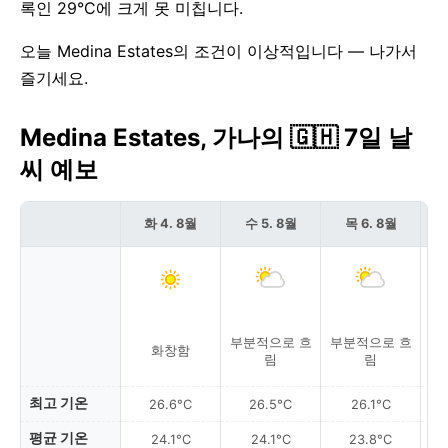
록인 29°C에 크게 못 미칩니다.
오늘 Medina Estates의 조건이 이상적입니다 — 나가서
즐기세요.
Medina Estates, 가나의 🇬🇭 7일 날
씨 예보
화 4. 8월
수 5. 8월
목 6. 8월
부분적으로 흐
부분적으로 흐
근
화창함
림
림
최고 기온
26.6°C
26.5°C
26.1°C
평균 기온
24.1°C
24.1°C
23.8°C