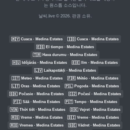
는 원스톱 소스입니다.
날씨.live © 2026. 판권 소유.
🇲🇾
🇮🇩
Cuaca · Medina Estates
Cuaca · Medina Estates
🇪🇸
El tiempo · Medina Estates
🇹🇷
Hava durumu · Medina Estates
🇭🇺
🇪🇪
Időjárás · Medina Estates
Ilm · Medina Estates
🇱🇻
Laikapstākļi · Medina Estates
🇮🇹
🇫🇷
Meteo · Medina Estates
Météo · Medina Estates
🇱🇹
🇵🇱
Oras · Medina Estates
Pogoda · Medina Estates
🇸🇰
🇨🇿
Počasie · Medina Estates
Počasí · Medina Estates
🇫🇮
🇵🇹
Sää · Medina Estates
Tempo · Medina Estates
🇻🇳
🇩🇰
Thời tiết · Medina Estates
Vejret · Medina Estates
🇷🇸
🇸🇮
Vreme · Medina Estates
Vreme · Medina Estates
🇷🇴
🇸🇪
Vremea · Medina Estates
Vädret · Medina Estates