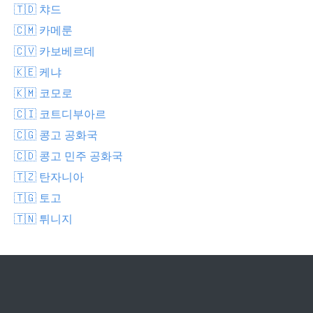
🇹🇩 챠드
🇨🇲 카메룬
🇨🇻 카보베르데
🇰🇪 케냐
🇰🇲 코모로
🇨🇮 코트디부아르
🇨🇬 콩고 공화국
🇨🇩 콩고 민주 공화국
🇹🇿 탄자니아
🇹🇬 토고
🇹🇳 튀니지