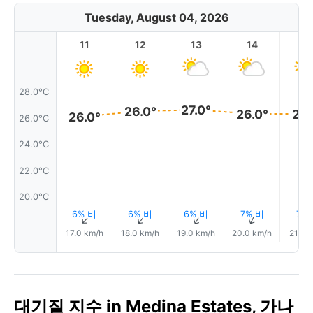
Tuesday, August 04, 2026
11
12
13
14
1
28.0°C
27.0°
26.0°
26.0°
26.
26.0°
26.0°C
24.0°C
22.0°C
20.0°C
6% 비
6% 비
6% 비
7% 비
7%
↑
↑
↑
↑
17.0 km/h
18.0 km/h
19.0 km/h
20.0 km/h
21.0 
대기질 지수 in Medina Estates, 가나