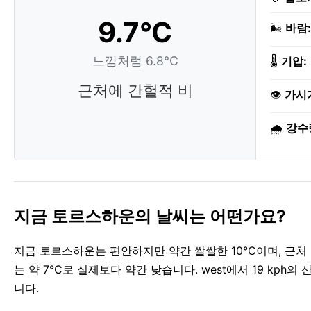
9.7°C
🌬️
바람:
느낌처럼 6.8°C
🌡️
기압:
근처에 간헐적 비
👁️
가시
🌧️
강수
지금 토르스하운의 날씨는 어떤가요?
지금 토르스하운는 편안하지만 약간 쌀쌀한 10°C이며, 근처
는 약 7°C로 실제보다 약간 낮습니다. west에서 19 kp
니다.