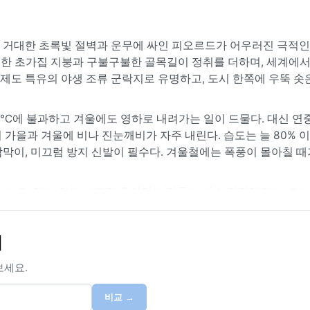
 거대한 초록빛 절벽과 운무에 싸인 피오르드가 어우러진 극적인
달록한 초가집 지붕과 구불구불한 골목길이 정취를 더하며, 세계에서
 제도 특유의 야생 조류 군락지로 유명하고, 도시 한쪽에 우뚝 
3℃에 불과하고 겨울에도 영하로 내려가는 일이 드물다. 대신 연중
히 가을과 겨울에 비나 진눈깨비가 자주 내린다. 습도는 늘 80% 
막이, 미끄럼 방지 신발이 필수다. 겨울철에는 폭풍이 몰아칠 때가
시기로, 해가 길고 비교적 온화하며 강풍이 다소 잠잠해진다. 그
루에 비와 햇빛이 여러 번 바뀌는 것이 일상이다. 독특한 기상 현
가 절벽과 바다를 신비롭게 감싸 페로 제도만의 아련한 분위기를 
기
 쌓이는 얇은 설경도 이국적인 매력을 더한다.
보세요.
비교 →