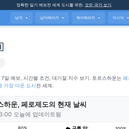
정확한 일기 예보
전 세계 도시를 위한
.
모든 국가 보기
.
남극
남아메리카
북아메리카
아시아
▼
▼
▼

씨
. 7일 예보, 시간별 조건, 대기질 지수 보기. 토르스하운는
페
금 가장 더운 도시
전 세계.
스하운, 페로제도의 현재 날씨
13:00 오늘에 업데이트됨
80%
☁️
구름 양:
100%