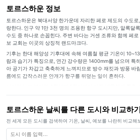
토르스하운 정보
토르스하운은 북대서양 한가운데 자리한 페로 제도의 수도로,
랑한다. 인구 약 1만 3천 명의 조용한 항구 도시지만, 알록
수도 중 하나로 손꼽힌다. 주변 바다는 거센 조류와 함께 페로
보 교회는 이곳의 상징적 랜드마크다.
기후는 한대 해양성 기후대에 속해 여름철 평균 기온이 10~1
람과 습기가 특징으로, 연간 강수량은 1400mm를 넘으며 특
아 공기가 차갑고 축축하게 느껴지므로 방수 재킷과 방풍 바람
름에도 갑작스러운 안개가 항구를 뒤덮는 일이 흔하다.
날씨만 놓고 본다면 6월부터 8월까지가 가장 방문하기 좋은 
도 변덕스러운 북대서양의 기상을 완전히 피할 수는 없어, 하
봄에서 초여름에 걸쳐 피어오르는 해무가 유명하며, 이 안개
토르스하운 날씨를 다른 도시와 비교하
눈보다는 비와 습기가 주를 이루지만, 드물게 겨울철 고지대에
전 세계 모든 도시를 검색하여 기온, 날씨, 예보를 나란히 비교해