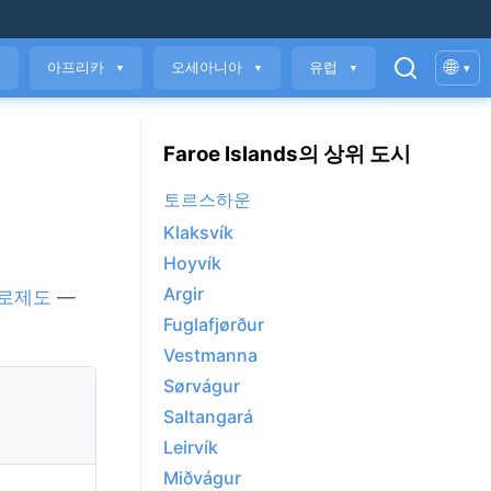
🌐
아프리카
오세아니아
유럽
▾
▼
▼
▼
▼
Faroe Islands의 상위 도시
토르스하운
Klaksvík
Hoyvík
Argir
로제도
—
Fuglafjørður
Vestmanna
Sørvágur
Saltangará
Leirvík
Miðvágur