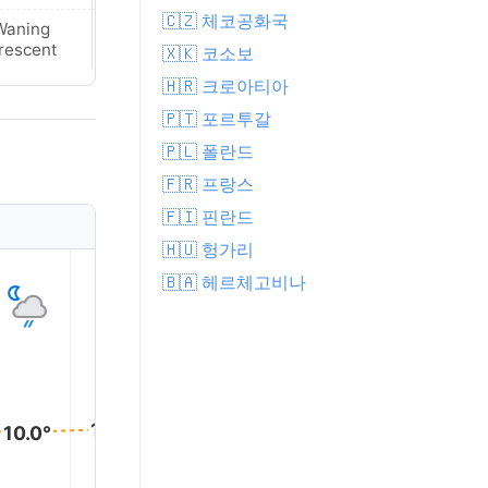
🇨🇿 체코공화국
Waning
Waning
rescent
Crescent
🇽🇰 코소보
🇭🇷 크로아티아
🇵🇹 포르투갈
🇵🇱 폴란드
🇫🇷 프랑스
🇫🇮 핀란드
🇭🇺 헝가리
1
2
3
4
5
🇧🇦 헤르체고비나
10.0°
10.0°
10.0°
10.0°
10.0°
10.0°