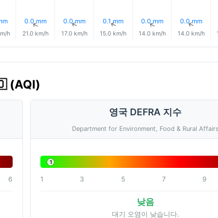
 mm
0.0 mm
0.0 mm
0.1 mm
0.0 mm
0.0 mm
↑
↑
↑
↑
↑
↑
km/h
21.0 km/h
17.0 km/h
15.0 km/h
14.0 km/h
14.0 km/h
 (AQI)
영국 DEFRA 지수
Department for Environment, Food & Rural Affair
1
6
1
3
5
7
9
낮음
대기 오염이 낮습니다.