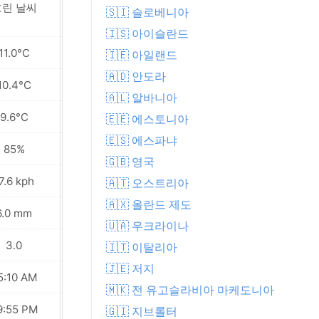
흐린 날씨
근처에 간헐적 비
🇸🇮 슬로베니아
🇮🇸 아이슬란드
11.0°C
10.1°C
🇮🇪 아일랜드
🇦🇩 안도라
10.4°C
9.8°C
🇦🇱 알바니아
9.6°C
9.5°C
🇪🇪 에스토니아
🇪🇸 에스파냐
85%
89%
🇬🇧 영국
7.6 kph
29.9 kph
🇦🇹 오스트리아
🇦🇽 올란드 제도
6.0 mm
4.8 mm
🇺🇦 우크라이나
3.0
3.0
🇮🇹 이탈리아
🇯🇪 저지
5:10 AM
05:12 AM
🇲🇰 전 유고슬라비아 마케도니아
9:55 PM
09:52 PM
🇬🇮 지브롤터