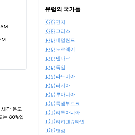
유럽의 국가들
🇬🇬 건지
 AM
🇬🇷 그리스
 PM
🇳🇱 네덜란드
🇳🇴 노르웨이
🇩🇰 덴마크
🇩🇪 독일
🇱🇻 라트비아
🇷🇺 러시아
🇷🇴 루마니아
🇱🇺 룩셈부르크
 체감 온도
🇱🇹 리투아니아
도는 80%입
🇱🇮 리히텐슈타인
🇮🇲 맨섬