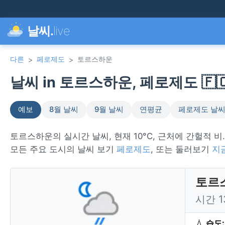
날씨.
live
다른
페로제도
토르스하운
>
>
날씨 in 토르스하운, 페로제도 🇫
예보
8월 날씨
9월 날씨
연평균
페로제도 날
토르스하운의 실시간 날씨, 현재 10°C, 근처에 간헐적 비
모든 주요 도시의 날씨 보기
페로제도
, 또는 둘러보기
지
토르
시간 
💧
습도: