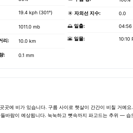
19.4 kph (301°)
☀️
자외선 지수:
0.0
🌅
일출:
04:56
1011.0 mb
🌇
일몰:
10:10
거리:
10.0 km
량:
0.1 mm
 곳곳에 비가 있습니다. 구름 사이로 햇살이 간간이 비칠 거예요.
h의 산들바람이 예상됩니다. 눅눅하고 뼛속까지 파고드는 추위 — 습