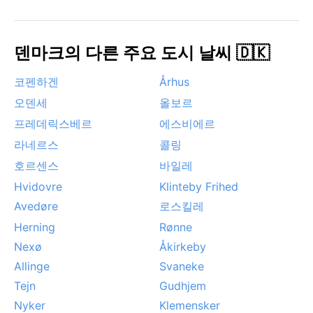
덴마크의 다른 주요 도시 날씨 🇩🇰
코펜하겐
Århus
오덴세
올보르
프레데릭스베르
에스비에르
라네르스
콜링
호르센스
바일레
Hvidovre
Klinteby Frihed
Avedøre
로스킬레
Herning
Rønne
Nexø
Åkirkeby
Allinge
Svaneke
Tejn
Gudhjem
Nyker
Klemensker