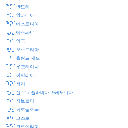
🇦🇩 안도라
🇦🇱 알바니아
🇪🇪 에스토니아
🇪🇸 에스파냐
🇬🇧 영국
🇦🇹 오스트리아
🇦🇽 올란드 제도
🇺🇦 우크라이나
🇮🇹 이탈리아
🇯🇪 저지
🇲🇰 전 유고슬라비아 마케도니아
🇬🇮 지브롤터
🇨🇿 체코공화국
🇽🇰 코소보
🇭🇷 크로아티아