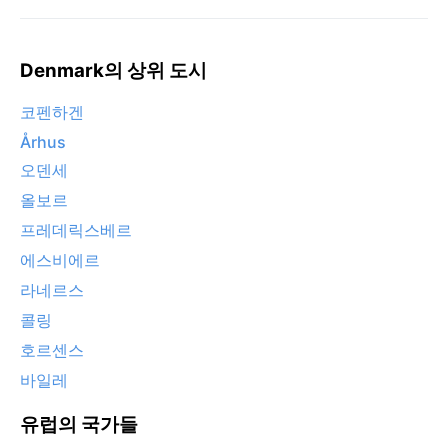
Denmark의 상위 도시
코펜하겐
Århus
오덴세
올보르
프레데릭스베르
에스비에르
라네르스
콜링
호르센스
바일레
유럽의 국가들