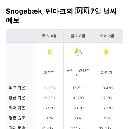
Snogebæk, 덴마크의 🇩🇰 7일 날씨
예보
목 6. 8월
금 7. 8월
토 8. 8월
근처에 간헐적
화창함
화창함
비
최고 기온
19.8°C
17.7°C
18.4°C
평균 기온
18.8°C
16.7°C
17.1°C
최저 기온
17.9°C
15.8°C
16.3°C
평균 습도
82%
71%
75%
최대 풍속
41.4 kph
42.1 kph
32.4 kph