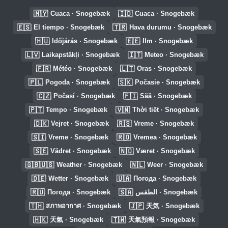
🇲🇾
🇮🇩
Cuaca · Snogebæk
Cuaca · Snogebæk
🇪🇸
🇹🇷
El tiempo · Snogebæk
Hava durumu · Snogebæk
🇭🇺
🇪🇪
Időjárás · Snogebæk
Ilm · Snogebæk
🇱🇻
🇮🇹
Laikapstākļi · Snogebæk
Meteo · Snogebæk
🇫🇷
🇱🇹
Météo · Snogebæk
Oras · Snogebæk
🇵🇱
🇸🇰
Pogoda · Snogebæk
Počasie · Snogebæk
🇨🇿
🇫🇮
Počasí · Snogebæk
Sää · Snogebæk
🇵🇹
🇻🇳
Tempo · Snogebæk
Thời tiết · Snogebæk
🇩🇰
🇷🇸
Vejret · Snogebæk
Vreme · Snogebæk
🇸🇮
🇷🇴
Vreme · Snogebæk
Vremea · Snogebæk
🇸🇪
🇳🇴
Vädret · Snogebæk
Været · Snogebæk
🇬🇧🇺🇸
🇳🇱
Weather · Snogebæk
Weer · Snogebæk
🇩🇪
🇺🇦
Wetter · Snogebæk
Погода · Snogebæk
🇷🇺
🇸🇦
Погода · Snogebæk
الطقس · Snogebæk
🇹🇭
🇯🇵
สภาพอากาศ · Snogebæk
天気 · Snogebæk
🇭🇰
🇹🇼
天氣 · Snogebæk
天氣預報 · Snogebæk