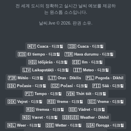
전 세계 도시의 정확하고 실시간 날씨 예보를 제공하
는 원스톱 소스입니다.
날씨.live © 2026. 판권 소유.
🇲🇾
🇮🇩
Cuaca · 디크힐
Cuaca · 디크힐
🇪🇸
🇹🇷
El tiempo · 디크힐
Hava durumu · 디크힐
🇭🇺
🇪🇪
Időjárás · 디크힐
Ilm · 디크힐
🇱🇻
🇮🇹
Laikapstākļi · 디크힐
Meteo · 디크힐
🇫🇷
🇱🇹
🇵🇱
Météo · 디크힐
Oras · Dikilis
Pogoda · Dikhil
🇸🇰
🇨🇿
🇫🇮
Počasie · 디크힐
Počasí · 디크힐
Sää · 디크힐
🇵🇹
🇻🇳
Tempo · 디크힐
Thời tiết · 디크힐
🇩🇰
🇷🇸
🇸🇮
Vejret · 디크힐
Vreme · 디크힐
Vreme · 디크힐
🇷🇴
🇸🇪
Vremea · 디크힐
Vädret · 디크힐
🇳🇴
🇬🇧🇺🇸
Været · 디크힐
Weather · Dikhil
🇳🇱
🇩🇪
🇺🇦
Weer · 디크힐
Wetter · 디크힐
Погода · 디크힐