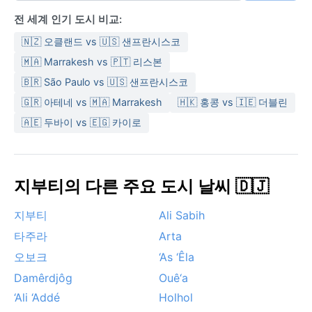
가 필수다. 여행 시에는 통기성 좋은 면 소재의 긴옷, 넓은
전 세계 인기 도시 비교:
챙 모자, 선글라스, 그리고 충분한 물을 챙겨야 한다. 밤에
는 기온이 뚝 떨어져 얇은 겉옷 하나가 유용하다.
🇳🇿 오클랜드 vs 🇺🇸 샌프란시스코
날씨 측면에서 방문하기 가장 좋은 시기는 11월부터 2월
🇲🇦 Marrakesh vs 🇵🇹 리스본
까지다. 이 기간 낮 기온이 30°C 초반으로 내려가 활동하
🇧🇷 São Paulo vs 🇺🇸 샌프란시스코
기 한결 수월하다. 주목할 만한 기상 현상으로는 하르마
🇬🇷 아테네 vs 🇲🇦 Marrakesh
🇭🇰 홍콩 vs 🇮🇪 더블린
탄이라고 불리는 북동계절풍이 있다. 이 뜨겁고 건조한
🇦🇪 두바이 vs 🇪🇬 카이로
바람은 먼지를 대량으로 몰고 와 하루 종일 시야를 흐리
게 만든다. 간혹 인도양에서 불어오는 습한 기류가 충돌
해 돌발적으로 쏟아지는 폭우가 와디(마른 강)를 순식간
에 범람시키기도 하지만, 이는 극히 드문 일이다. 눈이나
지부티의 다른 주요 도시 날씨 🇩🇯
사이클론 같은 현상은 존재하지 않으며, 사막의 극한 더
위와 건조야말로 디킬을 정의하는 가장 강력한 기후적 특
지부티
Ali Sabih
성이다.
타주라
Arta
오보크
‘As ‘Êla
Damêrdjôg
Ouê‘a
‘Ali ‘Addé
Holhol