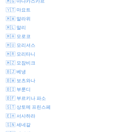
🇲🇬 마다카스카르
🇾🇹 마요트
🇲🇼 말라위
🇲🇱 말리
🇲🇦 모로코
🇲🇺 모리셔스
🇲🇷 모리타니
🇲🇿 모잠비크
🇧🇯 베냉
🇧🇼 보츠와나
🇧🇮 부룬디
🇧🇫 부르키나 파소
🇸🇹 상토메 프린스페
🇪🇭 서사하라
🇸🇳 세네갈