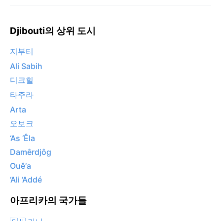
Djibouti의 상위 도시
지부티
Ali Sabih
디크힐
타주라
Arta
오보크
‘As ‘Êla
Damêrdjôg
Ouê‘a
‘Ali ‘Addé
아프리카의 국가들