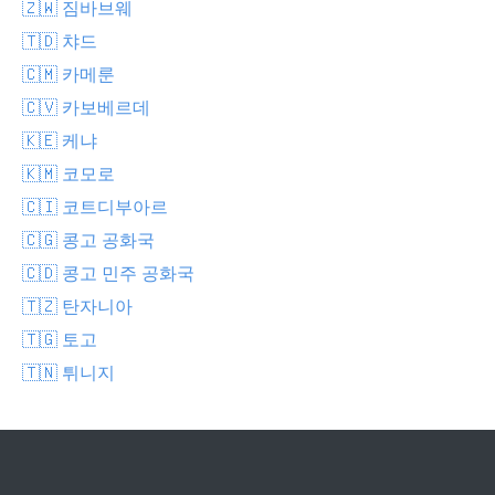
🇿🇼 짐바브웨
🇹🇩 챠드
🇨🇲 카메룬
🇨🇻 카보베르데
🇰🇪 케냐
🇰🇲 코모로
🇨🇮 코트디부아르
🇨🇬 콩고 공화국
🇨🇩 콩고 민주 공화국
🇹🇿 탄자니아
🇹🇬 토고
🇹🇳 튀니지