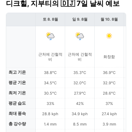
디크힐, 지부티의 🇩🇯 7일 날씨 예보
토 8. 8월
일 9. 8월
월 10. 8월
근처에 간헐적
근처에 간헐적
화창함
비
비
최고 기온
38.8°C
35.3°C
36.9°C
평균 기온
34.5°C
32.0°C
32.9°C
최저 기온
30.5°C
27.9°C
28.6°C
평균 습도
33%
42%
37%
최대 풍속
28.8 kph
34.9 kph
27.4 kph
총 강수량
1.4 mm
8.5 mm
3.9 mm