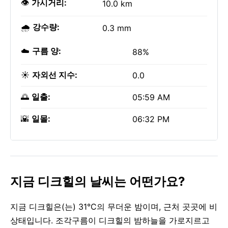
👁️
가시거리:
10.0 km
🌧️
강수량:
0.3 mm
☁️
구름 양:
88%
☀️
자외선 지수:
0.0
🌅
일출:
05:59 AM
🌇
일몰:
06:32 PM
지금 디크힐의 날씨는 어떤가요?
지금 디크힐은(는) 31°C의 무더운 밤이며, 근처 곳곳에 비
상태입니다. 조각구름이 디크힐의 밤하늘을 가로지르고