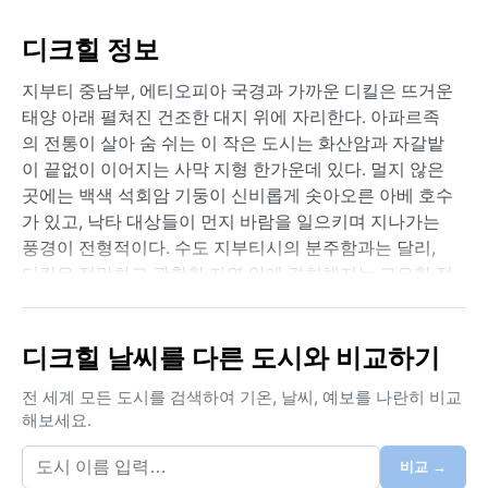
디크힐 정보
지부티 중남부, 에티오피아 국경과 가까운 디킬은 뜨거운
태양 아래 펼쳐진 건조한 대지 위에 자리한다. 아파르족
의 전통이 살아 숨 쉬는 이 작은 도시는 화산암과 자갈밭
이 끝없이 이어지는 사막 지형 한가운데 있다. 멀지 않은
곳에는 백색 석회암 기둥이 신비롭게 솟아오른 아베 호수
가 있고, 낙타 대상들이 먼지 바람을 일으키며 지나가는
풍경이 전형적이다. 수도 지부티시의 분주함과는 달리,
디킬은 적막하고 광활한 자연 앞에 겸허해지는 고요한 정
취가 감돈다.
쾨펜 기후 구분 BWh의 전형을 보여주는 이곳은 일 년 내
디크힐 날씨를 다른 도시와 비교하기
내 찌는 듯한 더위와 극심한 건조함이 특징이다. 여름철
평균 기온은 40°C를 훌쩍 넘으며, 겨울에도 낮 기온은
전 세계 모든 도시를 검색하여 기온, 날씨, 예보를 나란히 비교
25°C 안팎을 유지한다. 강수량은 연간 100밀리미터에도
해보세요.
미치지 못해 비구름 자체를 보기 어렵다. 습도는 매우 낮
아 땀이 금세 증발하지만, 자외선과 열기 탓에 피부 보호
비교 →