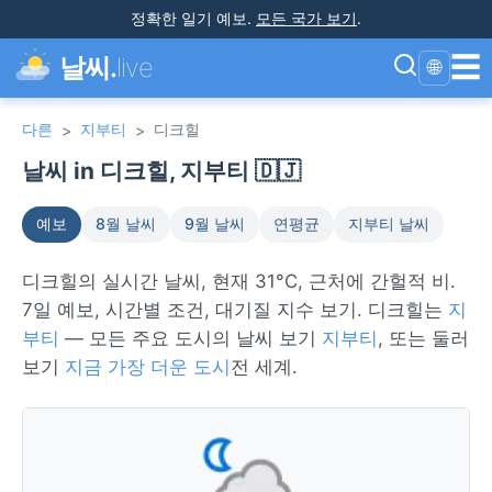
정확한 일기 예보
.
모든 국가 보기
.
☰
날씨.
live
🌐
다른
지부티
디크힐
>
>
날씨 in 디크힐, 지부티 🇩🇯
예보
8월 날씨
9월 날씨
연평균
지부티 날씨
디크힐의 실시간 날씨, 현재 31°C, 근처에 간헐적 비.
7일 예보, 시간별 조건, 대기질 지수 보기. 디크힐는
지
부티
— 모든 주요 도시의 날씨 보기
지부티
, 또는 둘러
보기
지금 가장 더운 도시
전 세계.