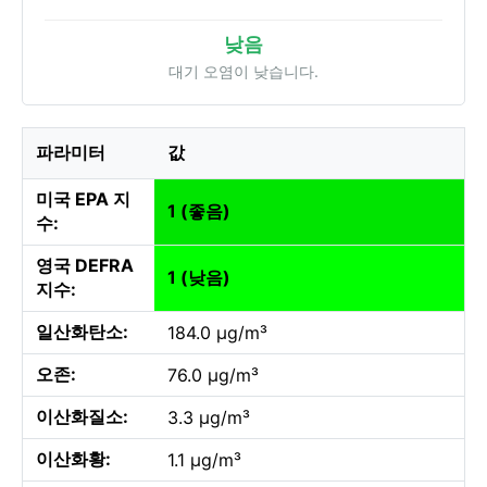
낮음
대기 오염이 낮습니다.
파라미터
값
미국 EPA 지
1 (좋음)
수:
영국 DEFRA
1 (낮음)
지수:
일산화탄소:
184.0 µg/m³
오존:
76.0 µg/m³
이산화질소:
3.3 µg/m³
이산화황:
1.1 µg/m³