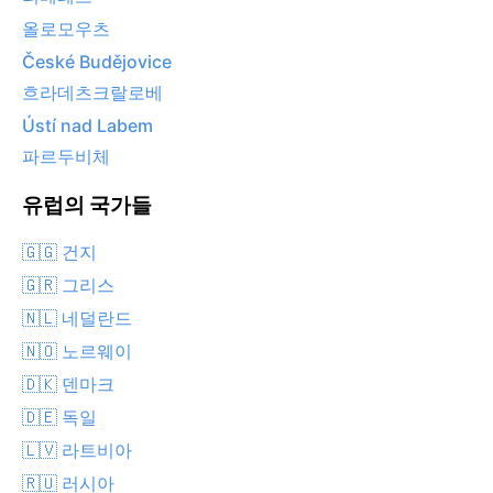
올로모우츠
České Budějovice
흐라데츠크랄로베
Ústí nad Labem
파르두비체
유럽의 국가들
🇬🇬 건지
🇬🇷 그리스
🇳🇱 네덜란드
🇳🇴 노르웨이
🇩🇰 덴마크
🇩🇪 독일
🇱🇻 라트비아
🇷🇺 러시아