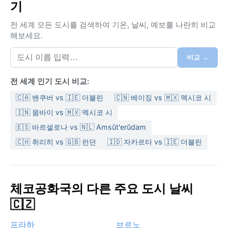
기
다. 겨울은 춥고 눈이 자주 내리며, 1월 평균 기온은
-2~-4°C까지 떨어진다. 연간 강수량은 약 600mm로 비
전 세계 모든 도시를 검색하여 기온, 날씨, 예보를 나란히 비교
교적 고르게 분포하지만, 봄과 가을에 비가 잦다. 습도는
해보세요.
여름보다 겨울에 다소 높아지는 편이다. 여행 시 겨울에
는 두꺼운 코트와 방한 부츠, 여름에는 가벼운 겉옷과 우
비교 →
산을 챙기는 것이 좋다. 봄과 가을은 얇은 재킷과 레이어
드 옷이 적합하다.
전 세계 인기 도시 비교:
기후적으로 가장 방문하기 좋은 시기는 5월부터 9월까지
🇨🇦 밴쿠버 vs 🇮🇪 더블린
🇨🇳 베이징 vs 🇲🇽 멕시코 시
로, 날씨가 온화하고 햇살이 풍부하다. 늦가을과 겨울철
🇮🇳 뭄바이 vs 🇲🇽 멕시코 시
에는 엘베 강 계곡을 따라 짙은 안개가 자주 발생해 도시
🇪🇸 바르셀로나 vs 🇳🇱 Amsŭt'erŭdam
의 정취를 한층 신비롭게 만든다. 눈보라가 몰아칠 때도
🇨🇭 취리히 vs 🇬🇧 런던
🇮🇩 자카르타 vs 🇮🇪 더블린
있지만 허리케인 같은 극단적인 현상은 드물다. 파르두비
체는 사계절 내내 각기 다른 매력을 지니며, 특히 가을 단
풍과 겨울 설경이 장관이다.
체코공화국의 다른 주요 도시 날씨
🇨🇿
프라하
브르노