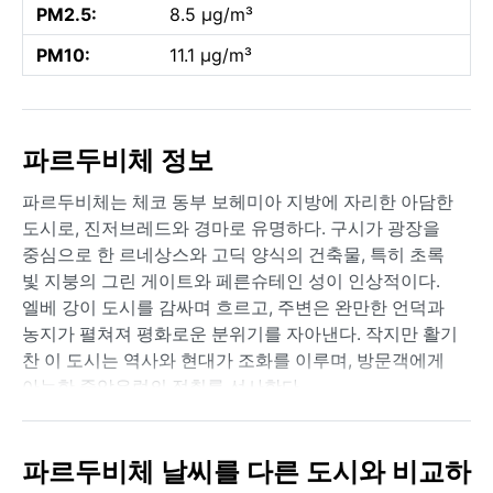
PM2.5:
8.5 µg/m³
PM10:
11.1 µg/m³
파르두비체 정보
파르두비체는 체코 동부 보헤미아 지방에 자리한 아담한
도시로, 진저브레드와 경마로 유명하다. 구시가 광장을
중심으로 한 르네상스와 고딕 양식의 건축물, 특히 초록
빛 지붕의 그린 게이트와 페른슈테인 성이 인상적이다.
엘베 강이 도시를 감싸며 흐르고, 주변은 완만한 언덕과
농지가 펼쳐져 평화로운 분위기를 자아낸다. 작지만 활기
찬 이 도시는 역사와 현대가 조화를 이루며, 방문객에게
아늑한 중앙유럽의 정취를 선사한다.
쾨펜 기후 구분상 Dfb(온난 여름 습윤 대륙성)에 속하는
파르두비체는 뚜렷한 사계절을 보여준다. 여름은 따뜻하
파르두비체 날씨를 다른 도시와 비교하
고 습도가 적당하며, 7월 평균 기온은 18~22°C로 쾌적하