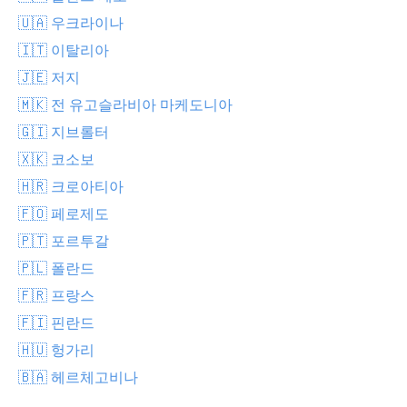
🇺🇦 우크라이나
🇮🇹 이탈리아
🇯🇪 저지
🇲🇰 전 유고슬라비아 마케도니아
🇬🇮 지브롤터
🇽🇰 코소보
🇭🇷 크로아티아
🇫🇴 페로제도
🇵🇹 포르투갈
🇵🇱 폴란드
🇫🇷 프랑스
🇫🇮 핀란드
🇭🇺 헝가리
🇧🇦 헤르체고비나