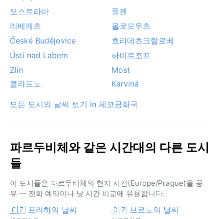
오스트라바
플젠
리베레츠
올로모우츠
České Budějovice
흐라데츠크랄로베
Ústí nad Labem
하비르조프
Zlín
Most
클라드노
Karviná
모든 도시의 날씨 보기 in 체코공화국
파르두비체와 같은 시간대의 다른 도시
들
이 도시들은 파르두비체의 현지 시간(Europe/Prague)을 공
유 — 전화 예약이나 낮 시간 비교에 유용합니다.
🇨🇿 프라하의 날씨
🇨🇿 브르노의 날씨