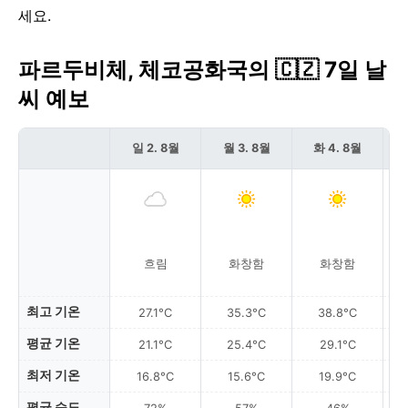
세요.
파르두비체, 체코공화국의 🇨🇿 7일 날
씨 예보
일 2. 8월
월 3. 8월
화 4. 8월
흐림
화창함
화창함
최고 기온
27.1°C
35.3°C
38.8°C
평균 기온
21.1°C
25.4°C
29.1°C
최저 기온
16.8°C
15.6°C
19.9°C
평균 습도