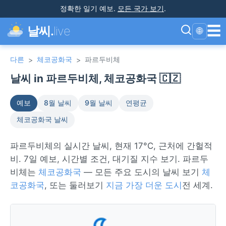
정확한 일기 예보
.
모든 국가 보기
.
☰
날씨.
live
🌐
다른
체코공화국
파르두비체
>
>
날씨 in 파르두비체, 체코공화국 🇨🇿
예보
8월 날씨
9월 날씨
연평균
체코공화국 날씨
파르두비체의 실시간 날씨, 현재 17°C, 근처에 간헐적
비. 7일 예보, 시간별 조건, 대기질 지수 보기. 파르두
비체는
체코공화국
— 모든 주요 도시의 날씨 보기
체
코공화국
, 또는 둘러보기
지금 가장 더운 도시
전 세계.