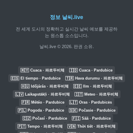
정보 날씨.live
전 세계 도시의 정확하고 실시간 날씨 예보를 제공하
는 원스톱 소스입니다.
날씨.live © 2026. 판권 소유.
🇲🇾
🇮🇩
Cuaca · 파르두비체
Cuaca · Pardubice
🇪🇸
🇹🇷
El tiempo · Pardubice
Hava durumu · 파르두비체
🇭🇺
🇪🇪
Időjárás · 파르두비체
Ilm · 파르두비체
🇱🇻
🇮🇹
Laikapstākļi · 파르두비체
Meteo · 파르두비체
🇫🇷
🇱🇹
Météo · Pardubice
Oras · Pardubicės
🇵🇱
🇸🇰
Pogoda · Pardubice
Počasie · Pardubice
🇨🇿
🇫🇮
Počasí · Pardubice
Sää · Pardubice
🇵🇹
🇻🇳
Tempo · 파르두비체
Thời tiết · 파르두비체