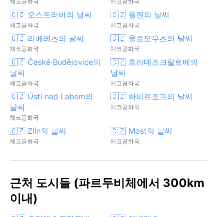
체코공화국
체코공화국
🇨🇿 오스트라바의 날씨
🇨🇿 플젠의 날씨
체코공화국
체코공화국
🇨🇿 리베레츠의 날씨
🇨🇿 올로모우츠의 날씨
체코공화국
체코공화국
🇨🇿 České Budějovice의
🇨🇿 흐라데츠크랄로베의
날씨
날씨
체코공화국
체코공화국
🇨🇿 Ústí nad Labem의
🇨🇿 하비르조프의 날씨
날씨
체코공화국
체코공화국
🇨🇿 Zlín의 날씨
🇨🇿 Most의 날씨
체코공화국
체코공화국
근처 도시들 (파르두비체에서 300km
이내)