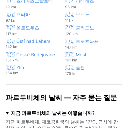
🇨🇿 흐라데츠크랄로베
🇨🇿 리베레츠
19 km
96 km
🇨🇿 프라하
🇨🇿 브르노
97 km
111 km
🇨🇿 올로모우츠
🇨🇿 클라드노
117 km
120 km
🇨🇿 Ústí nad Labem
🇵🇱 브로츠와프
142 km
147 km
🇨🇿 České Budějovice
🇨🇿 Most
151 km
161 km
🇨🇿 Zlín
🇨🇿 플젠
164 km
175 km
파르두비체의 날씨 — 자주 묻는 질문
지금 파르두비체의 날씨는 어떻습니까?
지금 파르두비체, 체코공화국의 날씨는 17°C, 근처에 간
헐적 비입니다. 습도는 93%, 풍속은 7 kph입니다. 체감