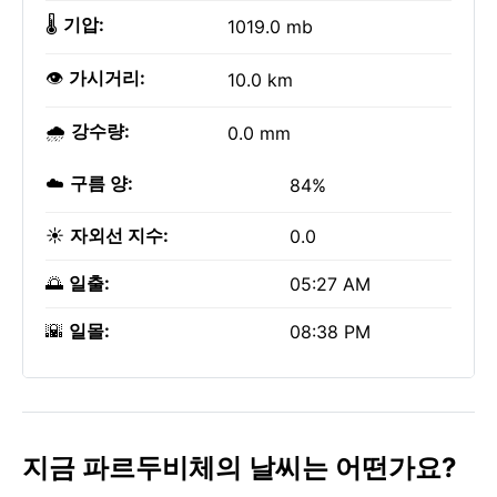
🌡️
기압:
1019.0 mb
👁️
가시거리:
10.0 km
🌧️
강수량:
0.0 mm
☁️
구름 양:
84%
☀️
자외선 지수:
0.0
🌅
일출:
05:27 AM
🌇
일몰:
08:38 PM
지금 파르두비체의 날씨는 어떤가요?