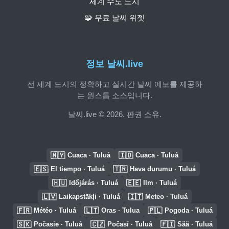
세계 수도 도시
🧩 무료 날씨 위젯
정보 날씨.live
전 세계 도시의 정확하고 실시간 날씨 예보를 제공하
는 원스톱 소스입니다.
날씨.live © 2026. 판권 소유.
🇲🇾
🇮🇩
Cuaca · Tuluá
Cuaca · Tuluá
🇪🇸
🇹🇷
El tiempo · Tuluá
Hava durumu · Tuluá
🇭🇺
🇪🇪
Időjárás · Tuluá
Ilm · Tuluá
🇱🇻
🇮🇹
Laikapstākļi · Tuluá
Meteo · Tuluá
🇫🇷
🇱🇹
🇵🇱
Météo · Tuluá
Oras · Tulua
Pogoda · Tuluá
🇸🇰
🇨🇿
🇫🇮
Počasie · Tuluá
Počasí · Tuluá
Sää · Tuluá