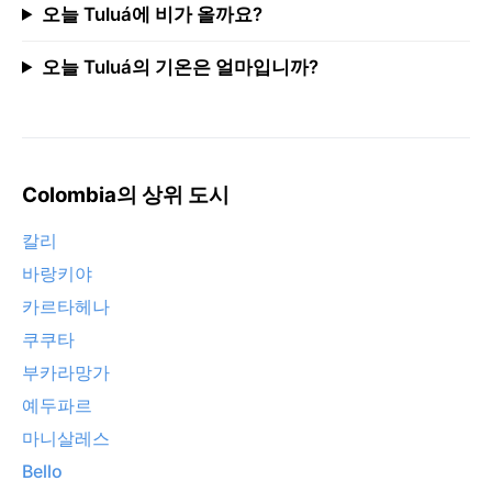
오늘 Tuluá에 비가 올까요?
오늘 Tuluá의 기온은 얼마입니까?
Colombia의 상위 도시
칼리
바랑키야
카르타헤나
쿠쿠타
부카라망가
예두파르
마니살레스
Bello