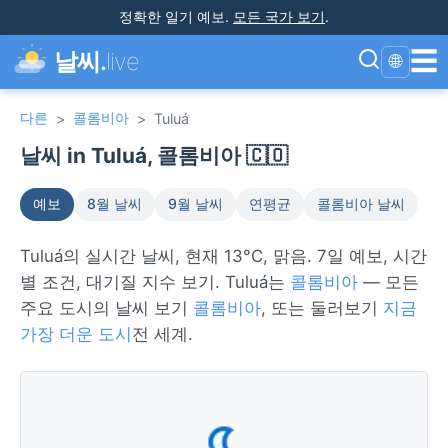
정확한 일기 예보
.
모든 국가 보기
.
☰
날씨.
live
🌐
다른
콜롬비아
>
>
Tuluá
날씨 in Tuluá, 콜롬비아 🇨🇴
예보
8월 날씨
9월 날씨
연평균
콜롬비아 날씨
Tuluá의 실시간 날씨, 현재 13°C, 맑음. 7일 예보, 시간
별 조건, 대기질 지수 보기. Tuluá는
콜롬비아
— 모든
주요 도시의 날씨 보기
콜롬비아
, 또는 둘러보기
지금
가장 더운 도시
전 세계.