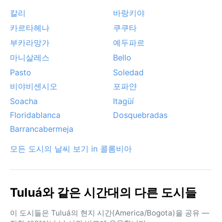
칼리
바랑키야
카르타헤나
쿠쿠타
부카라망가
예두파르
마니살레스
Bello
Pasto
Soledad
비야비센시오
포파얀
Soacha
Itagüí
Floridablanca
Dosquebradas
Barrancabermeja
모든 도시의 날씨 보기 in 콜롬비아
Tuluá와 같은 시간대의 다른 도시들
이 도시들은 Tuluá의 현지 시간(America/Bogota)을 공유 —