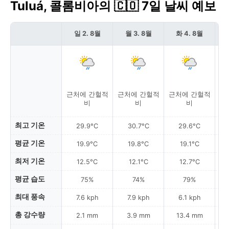
Tuluá, 콜롬비아의 🇨🇴 7일 날씨 예보
일 2. 8월
월 3. 8월
화 4. 8월
근처에 간헐적
근처에 간헐적
근처에 간헐적
근
비
비
비
최고 기온
29.9°C
30.7°C
29.6°C
평균 기온
19.9°C
19.8°C
19.1°C
최저 기온
12.5°C
12.1°C
12.7°C
평균 습도
75%
74%
79%
최대 풍속
7.6 kph
7.9 kph
6.1 kph
총 강수량
2.1 mm
3.9 mm
13.4 mm