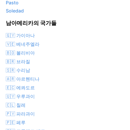
Pasto
Soledad
남아메리카의 국가들
🇬🇾 가이아나
🇻🇪 베네주엘라
🇧🇴 볼리비아
🇧🇷 브라질
🇸🇷 수리남
🇦🇷 아르헨티나
🇪🇨 에콰도르
🇺🇾 우루과이
🇨🇱 칠레
🇵🇾 파라과이
🇵🇪 페루