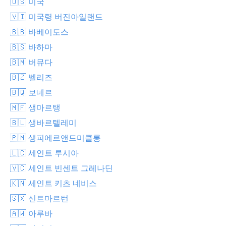
🇺🇸 미국
🇻🇮 미국령 버진아일랜드
🇧🇧 바베이도스
🇧🇸 바하마
🇧🇲 버뮤다
🇧🇿 벨리즈
🇧🇶 보네르
🇲🇫 생마르탱
🇧🇱 생바르텔레미
🇵🇲 생피에르앤드미클롱
🇱🇨 세인트 루시아
🇻🇨 세인트 빈센트 그레나딘
🇰🇳 세인트 키츠 네비스
🇸🇽 신트마르턴
🇦🇼 아루바