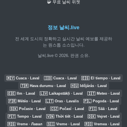
🧩 무료 날씨 위젯
정보 날씨.live
전 세계 도시의 정확하고 실시간 날씨 예보를 제공하
는 원스톱 소스입니다.
날씨.live © 2026. 판권 소유.
🇲🇾
🇮🇩
🇪🇸
Cuaca · Laval
Cuaca · Laval
El tiempo · Laval
🇹🇷
🇭🇺
Hava durumu · Laval
Időjárás · Laval
🇪🇪
🇱🇻
🇮🇹
Ilm · Laval
Laikapstākļi · Laval
Meteo · Laval
🇫🇷
🇱🇹
🇵🇱
Météo · Laval
Oras · Lavalis
Pogoda · Laval
🇸🇰
🇨🇿
🇫🇮
Počasie · Laval
Počasí · Laval
Sää · Laval
🇵🇹
🇻🇳
🇩🇰
Tempo · Laval
Thời tiết · Laval
Vejret · Laval
🇷🇸
🇸🇮
🇷🇴
Vreme · Лавал
Vreme · Laval
Vremea · Laval