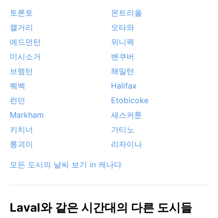
토론토
몬트리올
캘거리
오타와
에드먼턴
위니펙
미시소거
밴쿠버
브램턴
해밀턴
퀘벡
Halifax
런던
Etobicoke
Markham
새스커툰
키치너
가티노
롱괴이
리자이나
모든 도시의 날씨 보기 in 캐나다
Laval와 같은 시간대의 다른 도시들