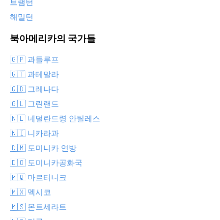
브램턴
해밀턴
북아메리카의 국가들
🇬🇵 과들루프
🇬🇹 과테말라
🇬🇩 그레나다
🇬🇱 그린랜드
🇳🇱 네덜란드령 안틸레스
🇳🇮 니카라과
🇩🇲 도미니카 연방
🇩🇴 도미니카공화국
🇲🇶 마르티니크
🇲🇽 멕시코
🇲🇸 몬트세라트