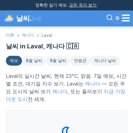
정확한 일기 예보
.
모든 국가 보기
.
☰
날씨.
live
🌐
다른
캐나다
>
>
Laval
날씨 in Laval, 캐나다 🇨🇦
예보
8월 날씨
9월 날씨
연평균
캐나다 날씨
Laval의 실시간 날씨, 현재 23°C, 맑음. 7일 예보, 시간
별 조건, 대기질 지수 보기. Laval는
캐나다
— 모든 주
요 도시의 날씨 보기
캐나다
, 또는 둘러보기
지금 가장
더운 도시
전 세계.