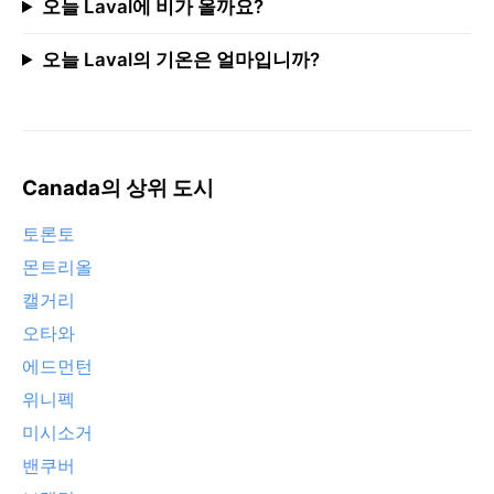
오늘 Laval에 비가 올까요?
오늘 Laval의 기온은 얼마입니까?
Canada의 상위 도시
토론토
몬트리올
캘거리
오타와
에드먼턴
위니펙
미시소거
밴쿠버