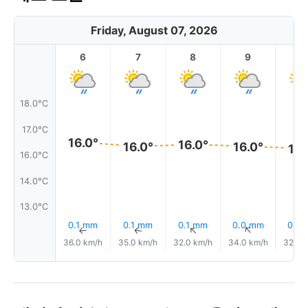
Friday, August 07, 2026
6
7
8
9
1
18.0°C
17.0°C
16.0°
16.0°
16.0°
16.0°
16.
16.0°C
14.0°C
13.0°C
0.1 mm
0.1 mm
0.1 mm
0.0 mm
0.0
↑
↑
↑
↑
36.0 km/h
35.0 km/h
32.0 km/h
34.0 km/h
32.0 