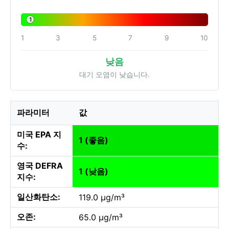
1
1
3
5
7
9
10
낮음
대기 오염이 낮습니다.
파라미터
값
미국 EPA 지
1 (좋음)
수:
영국 DEFRA
1 (낮음)
지수:
일산화탄소:
119.0 µg/m³
오존:
65.0 µg/m³