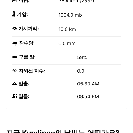
🌬️
바람:
36.4 kph (253°)
🌡️
기압:
1004.0 mb
👁️
가시거리:
10.0 km
🌧️
강수량:
0.0 mm
☁️
구름 양:
59%
☀️
자외선 지수:
0.0
🌅
일출:
05:30 AM
🌇
일몰:
09:54 PM
지금 Kumlinge의 날씨는 어떤가요?