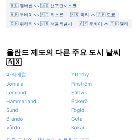
🇦🇺 멜버른 vs 🇺🇸 샌프란시스코
🇦🇪 두바이 vs 🇵🇹 리스본
🇫🇷 파리 vs 🇯🇵 도쿄
🇨🇭 취리히 vs 🇰🇷 서울특별시
🇦🇪 두바이 vs 🇮🇳 델리
올란드 제도의 다른 주요 도시 날씨
🇦🇽
마리에함
Ytterby
Jomala
Finström
Lemland
Saltvik
Hammarland
Eckerö
Sund
Föglö
Brändö
Geta
Vårdö
Kökar
모든 도시의 날씨 보기 in 올란드 제도