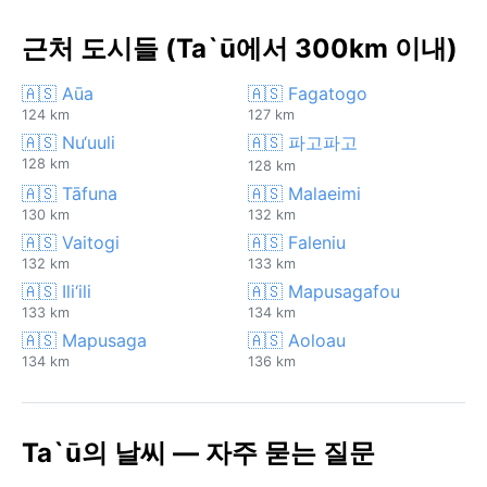
근처 도시들 (Ta`ū에서 300km 이내)
🇦🇸 Aūa
🇦🇸 Fagatogo
124 km
127 km
🇦🇸 Nu‘uuli
🇦🇸 파고파고
128 km
128 km
🇦🇸 Tāfuna
🇦🇸 Malaeimi
130 km
132 km
🇦🇸 Vaitogi
🇦🇸 Faleniu
132 km
133 km
🇦🇸 Ili‘ili
🇦🇸 Mapusagafou
133 km
134 km
🇦🇸 Mapusaga
🇦🇸 Aoloau
134 km
136 km
Ta`ū의 날씨 — 자주 묻는 질문