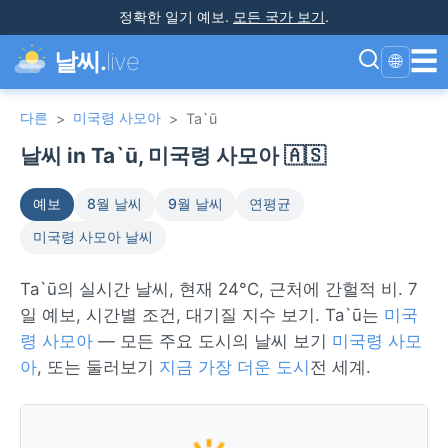
정확한 일기 예보
.
모든 국가 보기
.
☰
날씨.
live
🌐
다른
미국령 사모아
>
>
Ta`ū
날씨 in Ta`ū, 미국령 사모아 🇦🇸
예보
8월 날씨
9월 날씨
연평균
미국령 사모아 날씨
Ta`ū의 실시간 날씨, 현재 24°C, 근처에 간헐적 비. 7
일 예보, 시간별 조건, 대기질 지수 보기. Ta`ū는
미국
령 사모아
— 모든 주요 도시의 날씨 보기
미국령 사모
아
, 또는 둘러보기
지금 가장 더운 도시
전 세계.