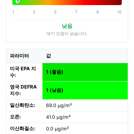
1
1
3
5
7
9
10
낮음
대기 오염이 낮습니다.
파라미터
값
미국 EPA 지
1 (좋음)
수:
영국 DEFRA
1 (낮음)
지수:
일산화탄소:
69.0 µg/m³
오존:
41.0 µg/m³
이산화질소:
0.0 µg/m³