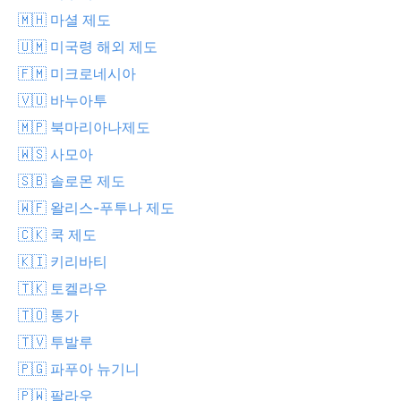
🇲🇭 마셜 제도
🇺🇲 미국령 해외 제도
🇫🇲 미크로네시아
🇻🇺 바누아투
🇲🇵 북마리아나제도
🇼🇸 사모아
🇸🇧 솔로몬 제도
🇼🇫 왈리스-푸투나 제도
🇨🇰 쿡 제도
🇰🇮 키리바티
🇹🇰 토켈라우
🇹🇴 통가
🇹🇻 투발루
🇵🇬 파푸아 뉴기니
🇵🇼 팔라우