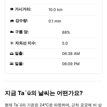
👁️
가시거리:
10.0 km
🌧️
강수량:
0.1 mm
☁️
구름 양:
88%
☀️
자외선 지수:
5.0
🌅
일출:
06:38 AM
🌇
일몰:
06:09 PM
지금 Ta`ū의 날씨는 어떤가요?
현재 Ta`ū의 기온은 24°C로 따뜻하며, 근처 곳곳에 비 상