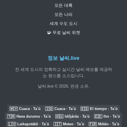
모든 대륙
모든 나라
세계 수도 도시
🧩 무료 날씨 위젯
정보 날씨.live
전 세계 도시의 정확하고 실시간 날씨 예보를 제공하
는 원스톱 소스입니다.
날씨.live © 2026. 판권 소유.
🇲🇾
🇮🇩
🇪🇸
Cuaca · Ta`ū
Cuaca · Ta`ū
El tiempo · Ta`ū
🇹🇷
🇭🇺
🇪🇪
Hava durumu · Ta`ū
Időjárás · Ta`ū
Ilm · Ta`ū
🇱🇻
🇮🇹
🇫🇷
Laikapstākļi · Ta`ū
Meteo · Ta`ū
Météo · Ta`ū