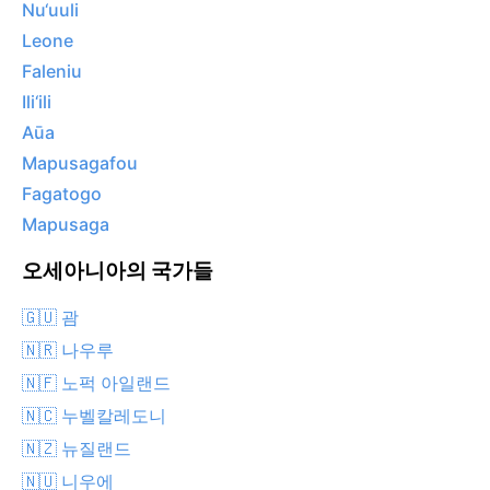
Nu‘uuli
Leone
Faleniu
Ili‘ili
Aūa
Mapusagafou
Fagatogo
Mapusaga
오세아니아의 국가들
🇬🇺 괌
🇳🇷 나우루
🇳🇫 노퍽 아일랜드
🇳🇨 누벨칼레도니
🇳🇿 뉴질랜드
🇳🇺 니우에