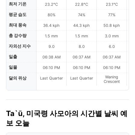
최저 기온
23.2°C
22.8°C
23.1°C
평균 습도
80%
74%
77%
최대 풍속
36.4 kph
44.3 kph
50.8 kph
총 강수량
1.5 mm
1.5 mm
3.0 mm
자외선 지수
9.0
8.0
6.0
일출
06:38 AM
06:37 AM
06:37 AM
0
일몰
06:10 PM
06:10 PM
06:10 PM
Waning
달의 위상
Last Quarter
Last Quarter
Crescent
Ta`ū, 미국령 사모아의 시간별 날씨 예
보 오늘