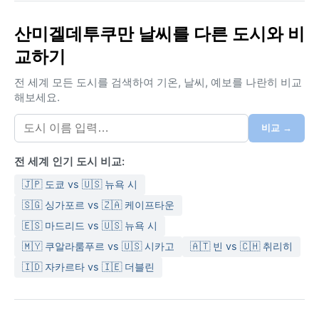
기후는 쾨펜 분류상 Cwa, 즉 겨울이 건조한 온대 습윤 기
산미겔데투쿠만 날씨를 다른 도시와 비
후에 속한다. 여름(12~2월)은 덥고 습하며 기온이
교하기
30~35°C까지 오르고 천둥번개를 동반한 폭우가 잦다.
습도가 높아 후텁지근한 느낌이 강하다. 반면 겨울(6~8
전 세계 모든 도시를 검색하여 기온, 날씨, 예보를 나란히 비교
월)은 온화하고 건조하여 낮 기온 10~20°C, 맑은 하늘이
해보세요.
이어진다. 강수량은 여름철에 집중되고 겨울은 거의 비가
내리지 않는다. 여행 시 여름에는 가벼운 면옷과 우비, 겨
비교 →
울에는 얇은 겉옷과 낮은 습도 덕분에 건조한 피부 관리
에 신경 쓸 필요가 있다.
전 세계 인기 도시 비교:
날씨 면에서 가장 방문하기 좋은 시기는 봄(9~11월)과 가
🇯🇵 도쿄 vs 🇺🇸 뉴욕 시
을(3~5월)로, 온도가 쾌적하고 강수량도 적다. 주목할 만
🇸🇬 싱가포르 vs 🇿🇦 케이프타운
한 기상 현상으로는 여름철 갑작스러운 열파와 한두 차례
🇪🇸 마드리드 vs 🇺🇸 뉴욕 시
발생하는 겨울철 서리가 있다. 허리케인이나 몬순 같은
🇲🇾 쿠알라룸푸르 vs 🇺🇸 시카고
🇦🇹 빈 vs 🇨🇭 취리히
극단적 현상은 드물지만, 겨울의 건조함이 뚜렷해 가끔
낮과 밤의 일교차가 15°C 이상 벌어지기도 한다. 전반적
🇮🇩 자카르타 vs 🇮🇪 더블린
으로 안정적인 기후 덕분에 언제 찾아도 매력적이지만,
이상적인 야외 활동을 원한다면 건조하고 선선한 봄가을
이 제격이다.