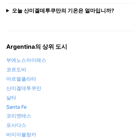
오늘 산미겔데투쿠만의 기온은 얼마입니까?
Argentina의 상위 도시
부에노스아이레스
코르도바
마르델플라타
산미겔데투쿠만
살타
Santa Fe
코리엔테스
포사다스
바이아블랑카