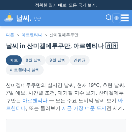
정확한 일기 예보
.
모든 국가 보기
.
☰
날씨.
live
🌐
다른
아르헨티나
산미겔데투쿠만
>
>
날씨 in 산미겔데투쿠만, 아르헨티나 🇦🇷
예보
8월 날씨
9월 날씨
연평균
아르헨티나 날씨
산미겔데투쿠만의 실시간 날씨, 현재 19°C, 흐린 날씨.
7일 예보, 시간별 조건, 대기질 지수 보기. 산미겔데투
쿠만는
아르헨티나
— 모든 주요 도시의 날씨 보기
아
르헨티나
, 또는 둘러보기
지금 가장 더운 도시
전 세계.