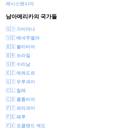
레시스텐시아
남아메리카의 국가들
🇬🇾 가이아나
🇻🇪 베네주엘라
🇧🇴 볼리비아
🇧🇷 브라질
🇸🇷 수리남
🇪🇨 에콰도르
🇺🇾 우루과이
🇨🇱 칠레
🇨🇴 콜롬비아
🇵🇾 파라과이
🇵🇪 페루
🇫🇰 포클랜드 제도