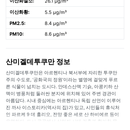
이산화질소:
26.1 µg/m³
이산화황:
5.5 µg/m³
PM2.5:
8.4 µg/m³
PM10:
8.6 µg/m³
산미겔데투쿠만 정보
산미겔데투쿠만은 아르헨티나 북서부에 자리한 투쿠만
주의 수도로, ‘공화국의 정원’이라는 별명에 걸맞게 푸르
른 식물이 넘치는 도시다. 안데스산맥 기슭, 아콩키하 산
맥이 병풍처럼 둘러싼 분지에 위치해 있어 주변 경관이
아름답다. 시내 중심에는 아르헨티나 독립 선언이 이루어
진 까사 이스토리카(역사의 집)가 있고, 시민들의 휴식처
인 파르케 9 데 훌리오, 전망 좋은 세로 산 하비에르 등이
유명하다. 도시 곳곳에서 식민지 시대 건축과 활기찬 문
화가 어우러져 독특한 분위기를 자아낸다.