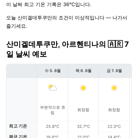
이 날짜 최고 기온 기록은 36°C입니다.
오늘 산미겔데투쿠만의 조건이 이상적입니다 — 나가서
즐기세요.
산미겔데투쿠만, 아르헨티나의 🇦🇷 7
일 날씨 예보
수 5. 8월
목 6. 8월
금 7. 8월
부분적으로 흐
화창함
화창함
림
최고 기온
25.8°C
32.7°C
22.0°C
평균 기온
19.6°C
21.0°C
14.4°C