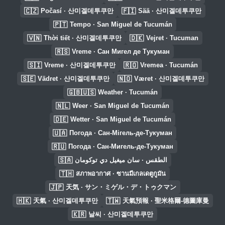
🇨🇿
🇫🇮
Počasí · 산미겔데투쿠만
Sää · 산미겔데투쿠만
🇵🇹
Tempo · San Miguel de Tucumán
🇻🇳
🇩🇰
Thời tiết · 산미겔데투쿠만
Vejret · Tucuman
🇷🇸
Vreme · Сан Мигел де Тукуман
🇸🇮
🇷🇴
Vreme · 산미겔데투쿠만
Vremea · Tucumán
🇸🇪
🇳🇴
Vädret · 산미겔데투쿠만
Været · 산미겔데투쿠만
🇬🇧🇺🇸
Weather · Tucumán
🇳🇱
Weer · San Miguel de Tucumán
🇩🇪
Wetter · San Miguel de Tucumán
🇺🇦
Погода · Сан-Мігель-де-Тукуман
🇷🇺
Погода · Сан-Мигель-де-Тукуман
🇸🇦
الطقس · سان ميغيل دي توكومان
🇹🇭
สภาพอากาศ · ซานมีเกลเดตูกูมัน
🇯🇵
天気 · サン・ミゲル・デ・トゥクマン
🇭🇰
🇹🇼
天氣 · 산미겔데투쿠만
天氣預報 · 聖米格爾-德圖庫曼
🇰🇷
날씨 · 산미겔데투쿠만