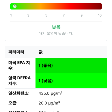
1
1
3
5
7
9
10
낮음
대기 오염이 낮습니다.
파라미터
값
미국 EPA 지
1 (좋음)
수:
영국 DEFRA
1 (낮음)
지수:
일산화탄소:
435.0 µg/m³
오존:
20.0 µg/m³